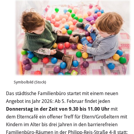
AWO Die kleinen Möwen
AWO Waldkindergarten
Evangelische Kita Jona
Katholische Kita Maria
Himmelskron
Katholische Kita St. Cäcilia
Symbolbild (Stock)
Die Schlosszwerge e. V.
Das städtische Familienbüro startet mit einem neuen
Angebot ins Jahr 2026: Ab 5. Februar findet jeden
Kita Campus Heusenstamm
Donnerstag in der Zeit von 9.30 bis 11.00 Uhr
mit
dem Elterncafé ein offener Treff für Eltern/Großeltern mit
Kindertagespflege
Kindern im Alter bis drei Jahren in den barrierefreien
Familienbüro-Räumen in der Philipp-Reis-Straße 4-8 statt;
Tagesmütter und Tagesväter