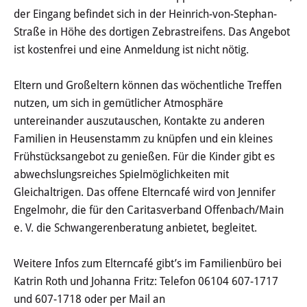
der Eingang befindet sich in der Heinrich-von-Stephan-
Straße in Höhe des dortigen Zebrastreifens. Das Angebot
Schulkindbetreuungen & Hort
ist kostenfrei und eine Anmeldung ist nicht nötig.
Otto-Hahn-Schule Kinderburg
Eltern und Großeltern können das wöchentliche Treffen
nutzen, um sich in gemütlicher Atmosphäre
Otto-Hahn-Schule 3 Freunde
untereinander auszutauschen, Kontakte zu anderen
Adalbert-Stifter-Schule
Familien in Heusenstamm zu knüpfen und ein kleines
Schlossgespenster
Frühstücksangebot zu genießen. Für die Kinder gibt es
abwechslungsreiches Spielmöglichkeiten mit
Matthias-Claudius-Schule
Gleichaltrigen. Das offene Elterncafé wird von Jennifer
Waldgeister
Engelmohr, die für den Caritasverband Offenbach/Main
e. V. die Schwangerenberatung anbietet, begleitet.
Schulkindbetreuung Lindenschule
Weitere Infos zum Elterncafé gibt’s im Familienbüro bei
Jugend
Katrin Roth und Johanna Fritz: Telefon 06104 607-1717
und 607-1718 oder per Mail an