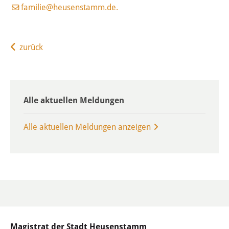
Jugendzentrum
familie@heusenstamm.de.
Mobile Jugendarbeit
zurück
WEBKITA
THEMEN & ANGEBOTE
Alle aktuellen Meldungen
Wissenswertes
Alle aktuellen Meldungen anzeigen
Über uns
Gewaltschutz- und
Präventionskonzept
Gebühren
Satzungen
Magistrat der Stadt Heusenstamm