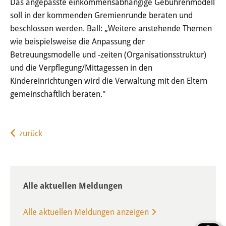
Das angepasste einkommensabhängige Gebührenmodell
soll in der kommenden Gremienrunde beraten und
Videos
beschlossen werden. Ball: „Weitere anstehende Themen
wie beispielsweise die Anpassung der
Kinderstadtplan
Betreuungsmodelle und -zeiten (Organisationsstruktur)
Galerien
und die Verpflegung/Mittagessen in den
Kindereinrichtungen wird die Verwaltung mit den Eltern
gemeinschaftlich beraten."
KARRIERE
Rund um den Job
zurück
Aktuelle Stellen
Arbeiten bei uns
Alle aktuellen Meldungen
Hallo und willkommen
Alle aktuellen Meldungen anzeigen
Arbeitgeberin Stadt