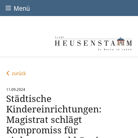
Menü
EINRICHTUNGEN
Städtische Kitas & U3
Kinderhaus Am Bieberbach
Kinderhaus Murmel
zurück
Kinderhaus Wiesenborn
11.09.2024
Städtische
Kita Rembrücken
Kindereinrichtungen:
Explorinis (U3)
Magistrat schlägt
Kompromiss für
Konfessionelle/Freie Kitas & U3