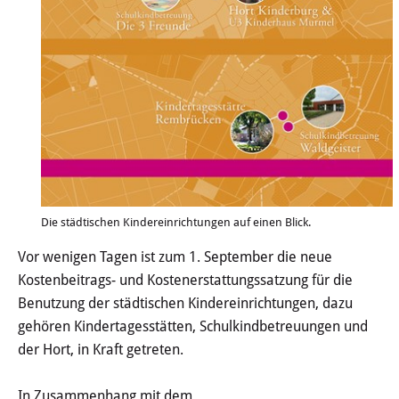
Schulkindbetreuungen & Hort
Otto-Hahn-Schule Kinderburg
Otto-Hahn-Schule 3 Freunde
Adalbert-Stifter-Schule
Schlossgespenster
Die städtischen Kindereinrichtungen auf einen Blick.
Matthias-Claudius-Schule
Vor wenigen Tagen ist zum 1. September die neue
Waldgeister
Kostenbeitrags- und Kostenerstattungssatzung für die
Benutzung der städtischen Kindereinrichtungen, dazu
Schulkindbetreuung Lindenschule
gehören Kindertagesstätten, Schulkindbetreuungen und
der Hort, in Kraft getreten.
Jugend
In Zusammenhang mit dem