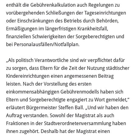
enthält die Gebührenkalkulation auch Regelungen zu
Schulen
vorübergehenden Schließungen der Tageseinrichtungen
oder Einschränkungen des Betriebs durch Behörden,
Angebote
Ermäßigungen im längerfristigen Krankheitsfall,
finanziellen Schwierigkeiten der Sorgeberechtigten und
Angebote & Projekte
bei Personalausfällen/Notfallplan.
Ferienbetreuung
„Als politisch Verantwortliche sind wir verpflichtet dafür
zu sorgen, dass Eltern für die Zeit der Nutzung städtischer
Kinder- und Jugendparlament
Kindereinrichtungen einen angemessenen Beitrag
leisten. Nach der Vorstellung des ersten
Alltagshilfen
einkommensabhängigen Gebührenmodells haben sich
Eltern und Sorgeberechtigte engagiert zu Wort gemeldet,“
Familienbüro
erläutert Bürgermeister Steffen Ball. „Und wir haben den
Auftrag verstanden. Sowohl der Magistrat als auch
Elterninitiative Heusenstamm
Fraktionen in der Stadtverordnetenversammlung haben
ihnen zugehört. Deshalb hat der Magistrat einen
Inklusion & Integration