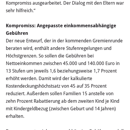
Kompromiss ausgearbeitet. Der Dialog mit den Eltern war
Au-Pair
sehr hilfreich.“
Kompromiss: Angepasste einkommensabhängige
Freizeit
Gebühren
Vereine und Ehrenamt
Der neue Entwurf, der in der kommenden Gremienrunde
beraten wird, enthält andere Stufenregelungen und
Schwimmkurse
Höchstgrenzen. So sollen die Gebühren bei
Nettoeinkommen zwischen 45.000 und 140.000 Euro in
Spiel- und Bolzplätze
13 Stufen um jeweils 1,6 beziehungsweise 1,7 Prozent
erhöht werden. Damit wird der kalkulierte
Mediathek
Kostendeckungshöchstsatz von 45 auf 35 Prozent
reduziert. Außerdem sollen Familien 15 anstelle von
Aktuelle Meldungen
zehn Prozent Rabattierung ab dem zweiten Kind je Kind
mit Kindergeldbezug (zwischen Geburt und 14 Jahren)
Publikationen
erhalten.
Formulare & Merkblätter