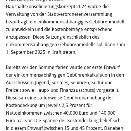
Jugendzentrum
Haushaltskonsolidierungskonzept 2024 wurde die
Verwaltung von der Stadtverordnetenversammlung
Mobile Jugendarbeit
beauftragt, ein einkommensabhängiges Gebührenmodell
zu entwickeln und die Kostenbeiträge entsprechend
WEBKITA
anzupassen. Diese Satzung einschließlich des
einkommensabhängigen Gebührenmodells soll dann zum
THEMEN & ANGEBOTE
1. September 2025 in Kraft treten.
Wissenswertes
Bereits vor den Sommerferien wurde der erste Entwurf
der einkommensabhängigen Gebührenkalkulation in den
Über uns
Ausschüssen (Jugend, Soziales, Senioren, Kultur und
Gewaltschutz- und
Freizeit sowie Haupt- und Finanzausschuss) vorgestellt.
Präventionskonzept
Diese sah eine stufenweise Gebührenanhebung der
Kostendeckung um jeweils 2,5 Prozent für
Gebühren
Nettoeinkommen zwischen 40.000 Euro und 140.000
Euro p.a. vor. Die Spanne der Kostendeckung belief sich
Satzungen
in diesem Entwurf zwischen 15 und 45 Prozent. Daneben