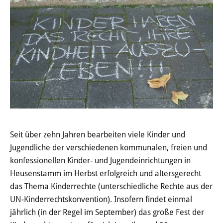
AWO Die kleinen Möwen
AWO Waldkindergarten
Evangelische Kita Jona
Katholische Kita Maria
Himmelskron
Katholische Kita St. Cäcilia
Seit über zehn Jahren bearbeiten viele Kinder und
Die Schlosszwerge e. V.
Jugendliche der verschiedenen kommunalen, freien und
konfessionellen Kinder- und Jugendeinrichtungen in
Kita Campus Heusenstamm
Heusenstamm im Herbst erfolgreich und altersgerecht
das Thema Kinderrechte (unterschiedliche Rechte aus der
Kindertagespflege
UN-Kinderrechtskonvention). Insofern findet einmal
jährlich (in der Regel im September) das große Fest der
Tagesmütter und Tagesväter