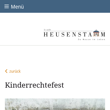
Menü
EINRICHTUNGEN
Städtische Kitas & U3
Kinderhaus Am Bieberbach
Kinderhaus Murmel
Kinderhaus Wiesenborn
zurück
Kita Rembrücken
Kinderrechtefest
Explorinis (U3)
Konfessionelle/Freie Kitas & U3