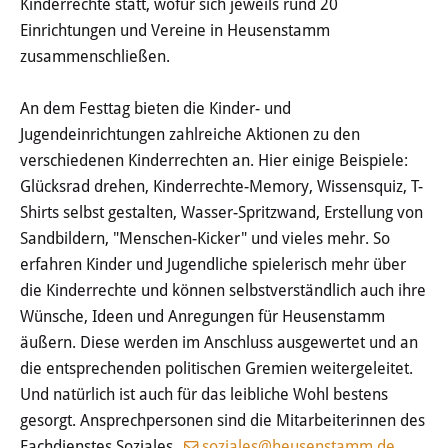
Kinderrechte statt, wofür sich jeweils rund 20
Einrichtungen und Vereine in Heusenstamm
Schulkindbetreuungen & Hort
zusammenschließen.
Otto-Hahn-Schule Kinderburg
An dem Festtag bieten die Kinder- und
Jugendeinrichtungen zahlreiche Aktionen zu den
Otto-Hahn-Schule 3 Freunde
verschiedenen Kinderrechten an. Hier einige Beispiele:
Glücksrad drehen, Kinderrechte-Memory, Wissensquiz, T-
Adalbert-Stifter-Schule
Shirts selbst gestalten, Wasser-Spritzwand, Erstellung von
Schlossgespenster
Sandbildern, "Menschen-Kicker" und vieles mehr. So
erfahren Kinder und Jugendliche spielerisch mehr über
Matthias-Claudius-Schule
die Kinderrechte und können selbstverständlich auch ihre
Waldgeister
Wünsche, Ideen und Anregungen für Heusenstamm
äußern. Diese werden im Anschluss ausgewertet und an
Schulkindbetreuung Lindenschule
die entsprechenden politischen Gremien weitergeleitet.
Und natürlich ist auch für das leibliche Wohl bestens
Jugend
gesorgt. Ansprechpersonen sind die Mitarbeiterinnen des
Fachdienstes Soziales,
soziales@heusenstamm.de