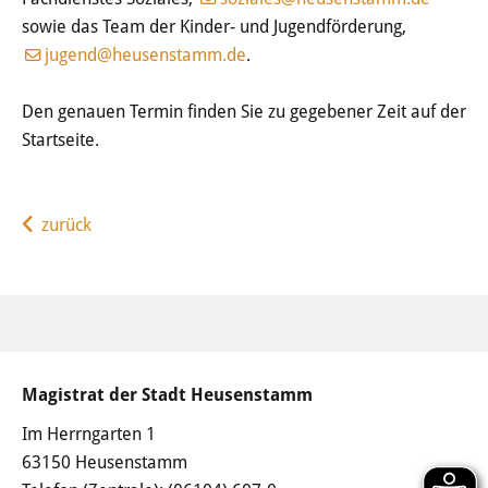
Jugendzentrum
sowie das Team der Kinder- und Jugendförderung,
jugend@heusenstamm.de
.
Mobile Jugendarbeit
Den genauen Termin finden Sie zu gegebener Zeit auf der
WEBKITA
Startseite.
THEMEN & ANGEBOTE
zurück
Wissenswertes
Über uns
Gewaltschutz- und
Präventionskonzept
Magistrat der Stadt Heusenstamm
Gebühren
Im Herrngarten 1
63150 Heusenstamm
Satzungen